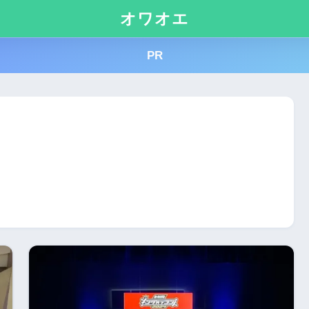
オワオエ
PR